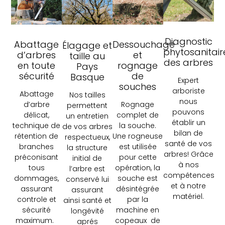
Diagnostic
Abattage
Dessouchage
Élagage et
phytosanitair
d’arbres
et
taille au
des arbres
en toute
rognage
Pays
sécurité
de
Basque
Expert
souches
arboriste
Abattage
Nos tailles
nous
d’arbre
Rognage
permettent
pouvons
délicat,
complet de
un entretien
établir un
technique de
la souche.
de vos arbres
bilan de
rétention de
Une rogneuse
respectueux,
santé de vos
branches
est utilisée
la structure
arbres! Grâce
préconisant
pour cette
initial de
à nos
tous
opération, la
l’arbre est
compétences
dommages,
souche est
conservé lui
et à notre
assurant
désintégrée
assurant
matériel.
controle et
par la
ainsi santé et
sécurité
machine en
longévité
maximum.
copeaux de
aprés