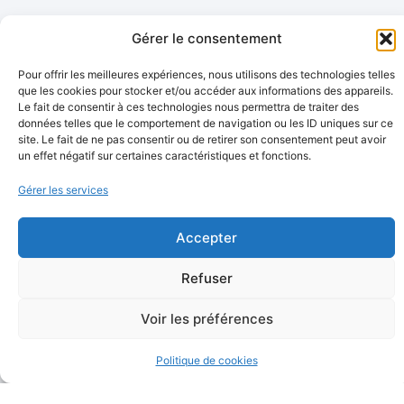
Gérer le consentement
Pour offrir les meilleures expériences, nous utilisons des technologies telles
que les cookies pour stocker et/ou accéder aux informations des appareils.
Le fait de consentir à ces technologies nous permettra de traiter des
données telles que le comportement de navigation ou les ID uniques sur ce
site. Le fait de ne pas consentir ou de retirer son consentement peut avoir
un effet négatif sur certaines caractéristiques et fonctions.
Gérer les services
Avis clients
Accepter
Refuser
FAQ
Questions réponses que vous pourriez
Voir les préférences
vous poser
Politique de cookies
Quand faut-il élaguer un arbre au Pays