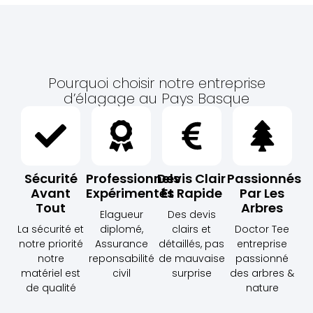
Pourquoi choisir notre entreprise
d’élagage au Pays Basque
Sécurité
Professionnels
Devis Clair
Passionnés
Avant
Expérimentés
Et Rapide
Par Les
Tout
Arbres
Elagueur
Des devis
La sécurité et
diplomé,
clairs et
Doctor Tee
notre priorité
Assurance
détaillés, pas
entreprise
notre
reponsabilité
de mauvaise
passionné
matériel est
civil
surprise
des arbres &
de qualité
nature